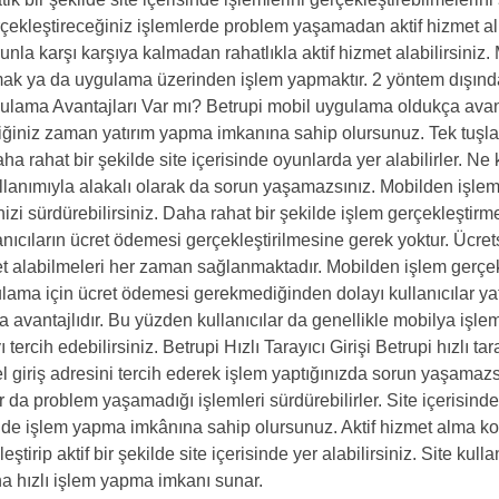
Gerçekleştireceğiniz işlemlerde problem yaşamadan aktif hizmet a
nla karşı karşıya kalmadan rahatlıkla aktif hizmet alabilirsiniz. 
ak ya da uygulama üzerinden işlem yapmaktır. 2 yöntem dışında 
ama Avantajları Var mı? Betrupi mobil uygulama oldukça avantajl
tediğiniz zaman yatırım yapma imkanına sahip olursunuz. Tek tuşla 
ha rahat bir şekilde site içerisinde oyunlarda yer alabilirler. N
lanımıyla alakalı olarak da sorun yaşamazsınız. Mobilden işlem g
inizi sürdürebilirsiniz. Daha rahat bir şekilde işlem gerçekleşt
nıcıların ücret ödemesi gerçekleştirilmesine gerek yoktur. Ücrets
 hizmet alabilmeleri her zaman sağlanmaktadır. Mobilden işlem g
lama için ücret ödemesi gerekmediğinden dolayı kullanıcılar yatır
a avantajlıdır. Bu yüzden kullanıcılar da genellikle mobilya işlem
tercih edebilirsiniz. Betrupi Hızlı Tarayıcı Girişi Betrupi hızlı tara
 giriş adresini tercih ederek işlem yaptığınızda sorun yaşamazsı
r da problem yaşamadığı işlemleri sürdürebilirler. Site içerisind
kilde işlem yapma imkânına sahip olursunuz. Aktif hizmet alma ko
irip aktif bir şekilde site içerisinde yer alabilirsiniz. Site kull
ha hızlı işlem yapma imkanı sunar.