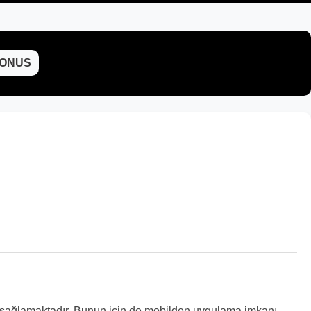
ONUS
rini sağlamaktadır. Bunun için de mobilden uygulama imkanı