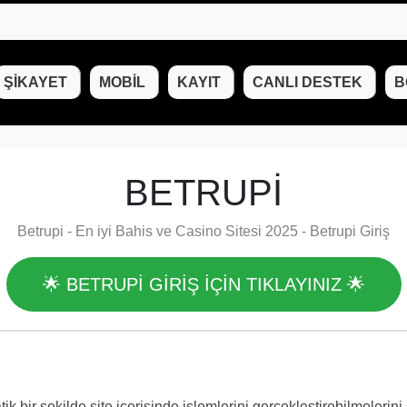
ŞIKAYET
MOBIL
KAYIT
CANLI DESTEK
B
BETRUPI
Betrupi - En iyi Bahis ve Casino Sitesi 2025 - Betrupi Giriş
🌟 BETRUPI GİRİŞ İÇİN TIKLAYINIZ 🌟
atik bir şekilde site içerisinde işlemlerini gerçekleştirebilmele