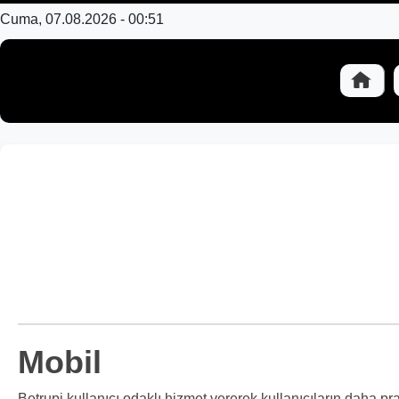
Cuma, 07.08.2026 - 00:51
Mobil
Betrupi kullanıcı odaklı hizmet vererek kullanıcıların daha pr