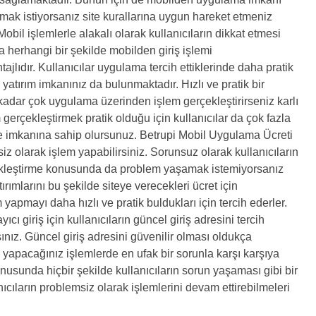
lmak istiyorsanız site kurallarına uygun hareket etmeniz
Mobil işlemlerle alakalı olarak kullanıcıların dikkat etmesi
herhangi bir şekilde mobilden giriş işlemi
ıdır. Kullanıcılar uygulama tercih ettiklerinde daha pratik
yatırım imkanınız da bulunmaktadır. Hızlı ve pratik bir
e kadar çok uygulama üzerinden işlem gerçekleştirirseniz karlı
erçekleştirmek pratik olduğu için kullanıcılar da çok fazla
irme imkanına sahip olursunuz. Betrupi Mobil Uygulama Ücreti
iz olarak işlem yapabilirsiniz. Sorunsuz olarak kullanıcıların
erçekleştirme konusunda da problem yaşamak istemiyorsanız
ımlarını bu şekilde siteye verecekleri ücret için
 yapmayı daha hızlı ve pratik buldukları için tercih ederler.
yıcı giriş için kullanıcıların güncel giriş adresini tercih
nız. Güncel giriş adresini güvenilir olması oldukça
e yapacağınız işlemlerde en ufak bir sorunla karşı karşıya
nusunda hiçbir şekilde kullanıcıların sorun yaşaması gibi bir
anıcıların problemsiz olarak işlemlerini devam ettirebilmeleri