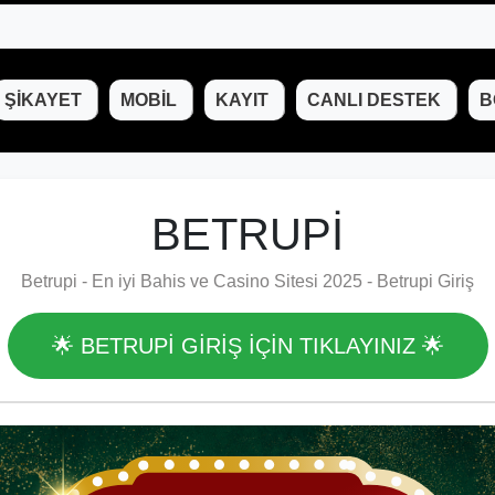
ŞIKAYET
MOBIL
KAYIT
CANLI DESTEK
B
BETRUPI
Betrupi - En iyi Bahis ve Casino Sitesi 2025 - Betrupi Giriş
🌟 BETRUPI GİRİŞ İÇİN TIKLAYINIZ 🌟