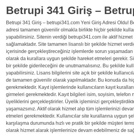
Betrupi 341 Giriş – Betr
Betrupi 341 Giriş – betrupi341.com Yeni Giriş Adresi Oldu! Be
adresi tamamen güvenilir olmakla birlikte hiçbir şekilde kull
yapabilirsiniz. Sitenin verdiği betrupi341.com ile aktif hizme
sağlamaktadır. Site tamamen lisanslı bir şekilde hizmet verdiği
içerisinde gerçekleştireceğiniz işlemlerde sorun yaşamadan tüm
olarak da kurallara uygun şekilde hareket etmeleri gerekir. Si
bir şekilde giderileceğini de unutmamalısınız. Bu şekilde kul
yapabilirsiniz. Lisans bilgilerini site açık bir şekilde kullanıc
de tamamen güvenilir olarak yapılmaktadır. Bu konuda da hiçb
gerekmektedir. Kayıt işlemlerinde kullanıcıların kayıt kurallar
girmeleri gerekmektedir. Kayıt bilgileri isim, soyisim, telefon 
üyeliklerini gerçekleştirirler. Üyelik işleminizi gerçekleştird
yaşamazsınız. Aktif olarak hizmet alıp tüm işlemlerinizi devam 
etmeleri gerekmektedir. Kullanıcılar site kurallarına uygun şe
karşılaşma durumunda hızlı ve pratik bir şekilde müşteri temsilc
olarak hizmet alarak işlemlerinize devam edebilmeniz de sağ