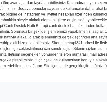
nra tüm avantajlardan faydalanabilirsiniz. Kazandıran oyun seçe
irsiniz. Bedava bonuslar sayesinde kullanıcılar daha rahat bir ş
larak bilgiler de instagram ve Twitter hesapları üzerinden kullanı
an rahatlıkla siteyle alakalı olarak bilgilere erişim sağlayabilec
upi Canlı Destek Hattı Betrupi canlı destek hattı üzerinden kulla
irdir. Sorunsuz bir şekilde işlemlerinizi yapabilmenizi sağlar. C
k hattıyla alakalı olarak işlemlerinizi gerçekleştirirken ana say
rip aktif hizmet alabilirsiniz. Sitenin betrupi341 adresi ile ileti
lde işlem gerçekleştirilmesi için sunulmuştur. Sitenin sizlere su
rsiniz. Iletişim seçenekleri yönünden telefon numarası, mail adres
ekleştirebilirsiniz. Hiçbir şekilde kullanıcıların konuyla alaka
vam edebilmeniz sağlanır. Site içerisinde gerçekleştireceğiniz t