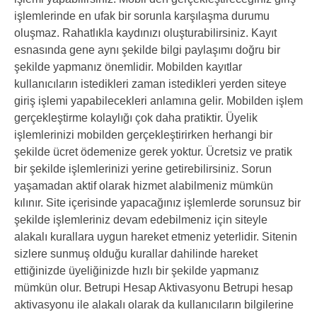
işlemlerinde en ufak bir sorunla karşılaşma durumu
oluşmaz. Rahatlıkla kaydınızı oluşturabilirsiniz. Kayıt
esnasında gene aynı şekilde bilgi paylaşımı doğru bir
şekilde yapmanız önemlidir. Mobilden kayıtlar
kullanıcıların istedikleri zaman istedikleri yerden siteye
giriş işlemi yapabilecekleri anlamına gelir. Mobilden işlem
gerçekleştirme kolaylığı çok daha pratiktir. Üyelik
işlemlerinizi mobilden gerçekleştirirken herhangi bir
şekilde ücret ödemenize gerek yoktur. Ücretsiz ve pratik
bir şekilde işlemlerinizi yerine getirebilirsiniz. Sorun
yaşamadan aktif olarak hizmet alabilmeniz mümkün
kılınır. Site içerisinde yapacağınız işlemlerde sorunsuz bir
şekilde işlemleriniz devam edebilmeniz için siteyle
alakalı kurallara uygun hareket etmeniz yeterlidir. Sitenin
sizlere sunmuş olduğu kurallar dahilinde hareket
ettiğinizde üyeliğinizde hızlı bir şekilde yapmanız
mümkün olur. Betrupi Hesap Aktivasyonu Betrupi hesap
aktivasyonu ile alakalı olarak da kullanıcıların bilgilerine