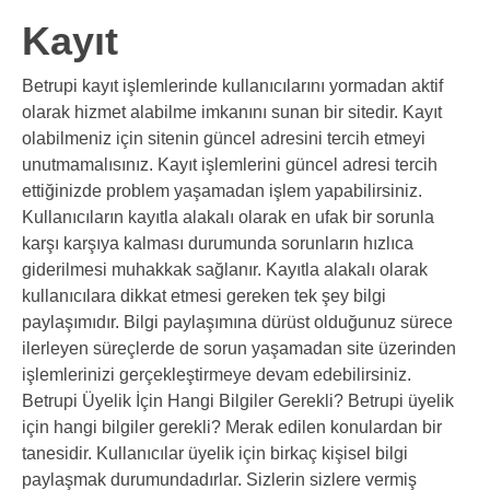
Kayıt
Betrupi kayıt işlemlerinde kullanıcılarını yormadan aktif
olarak hizmet alabilme imkanını sunan bir sitedir. Kayıt
olabilmeniz için sitenin güncel adresini tercih etmeyi
unutmamalısınız. Kayıt işlemlerini güncel adresi tercih
ettiğinizde problem yaşamadan işlem yapabilirsiniz.
Kullanıcıların kayıtla alakalı olarak en ufak bir sorunla
karşı karşıya kalması durumunda sorunların hızlıca
giderilmesi muhakkak sağlanır. Kayıtla alakalı olarak
kullanıcılara dikkat etmesi gereken tek şey bilgi
paylaşımıdır. Bilgi paylaşımına dürüst olduğunuz sürece
ilerleyen süreçlerde de sorun yaşamadan site üzerinden
işlemlerinizi gerçekleştirmeye devam edebilirsiniz.
Betrupi Üyelik İçin Hangi Bilgiler Gerekli? Betrupi üyelik
için hangi bilgiler gerekli? Merak edilen konulardan bir
tanesidir. Kullanıcılar üyelik için birkaç kişisel bilgi
paylaşmak durumundadırlar. Sizlerin sizlere vermiş