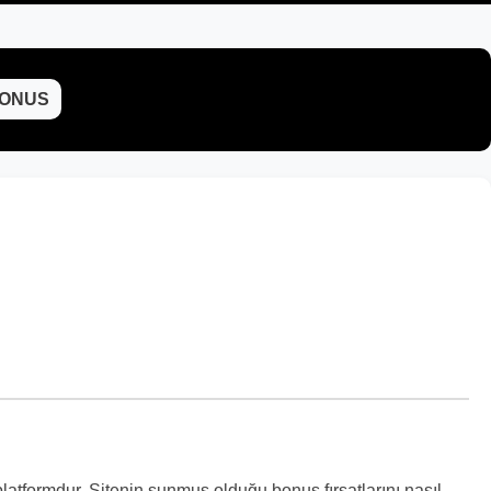
ONUS
platformdur. Sitenin sunmuş olduğu bonus fırsatlarını nasıl