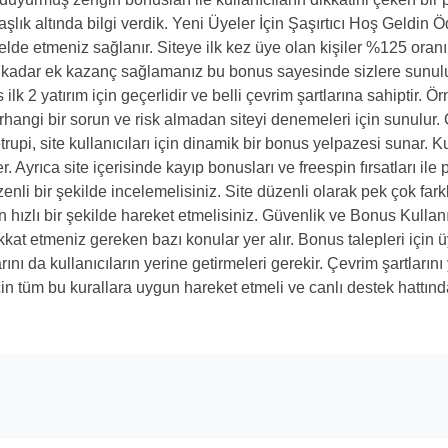
lık altında bilgi verdik. Yeni Üyeler İçin Şaşırtıcı Hoş Geldin Ö
atı elde etmeniz sağlanır. Siteye ilk kez üye olan kişiler %125 
e kadar ek kazanç sağlamanız bu bonus sayesinde sizlere sunuluy
 2 yatırım için geçerlidir ve belli çevrim şartlarına sahiptir. 
hangi bir sorun ve risk almadan siteyi denemeleri için sunulur. 
i, site kullanıcıları için dinamik bir bonus yelpazesi sunar. 
. Ayrıca site içerisinde kayıp bonusları ve freespin fırsatları i
zenli bir şekilde incelemelisiniz. Site düzenli olarak pek çok f
hızlı bir şekilde hareket etmelisiniz. Güvenlik ve Bonus Kullan
kat etmeniz gereken bazı konular yer alır. Bonus talepleri için üy
arını da kullanıcıların yerine getirmeleri gerekir. Çevrim şartlar
in tüm bu kurallara uygun hareket etmeli ve canlı destek hattınd