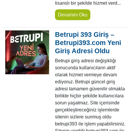
lisanslı bir şekilde hizmet verd...
Devamını Oku
Betrupi 393 Giriş –
Betrupi393.com Yeni
Giriş Adresi Oldu
Betrupi giriş adresi değişikliği
sonucunda kullanıcıların aktif
olarak hizmet vermeye devam
ediyoruz. Betrupi güncel giriş
adresi tamamen güvenilir olmakla
birlikte hiçbir şekilde kullanıcılara
sorun yaşatmaz. Site içerisinde
gerçekleştireceğiniz işlemlerde
sitenin sizlere sunmuş oldu
betrupi393 ile işlem yapabilirsiniz.
Sitenin verdiği betrupi393.com ile