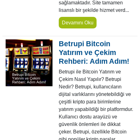
sağlamaktadır. Site tamamen
lisanslı bir şekilde hizmet verd...
Devamını Oku
Betrupi Bitcoin
Yatırım ve Çekim
Rehberi: Adım Adım!
Betrupi ile Bitcoin Yatırım ve
Çekim Nasıl Yapılır? Betrupi
Nedir? Betrupi, kullanıcıların
dijital varlıklarını yönetebildiği ve
çeşitli kripto para birimlerine
yatırım yapabildiği bir platformdur.
Kullanıcı dostu arayüzü ve
güvenlik önlemleri ile dikkat
çeker. Betrupi, özellikle Bitcoin
gibi popüler kripto paralar