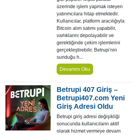
üzerinde işlem yapmak isteyen
yatırımcılara hitap etmektedir.
Kullanıcılar, platform aracılığıyla
Bitcoin alım satımı yapabilir,
varlıklarını depolayabilir ve
gerektiğinde çekim işlemlerini
gerçekleştirebilir. Betrupi'nin
sunduğu h...
Devamını Oku
Betrupi 407 Giriş –
Betrupi407.com Yeni
Giriş Adresi Oldu
Betrupi giriş adresi değişikliği
sonucunda kullanıcıların aktif
olarak hizmet vermeye devam