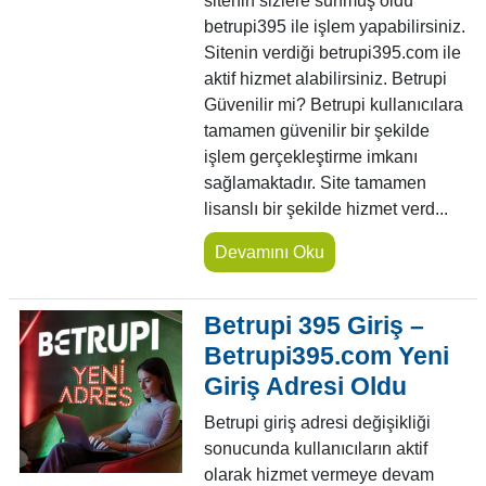
sitenin sizlere sunmuş oldu
betrupi395 ile işlem yapabilirsiniz.
Sitenin verdiği betrupi395.com ile
aktif hizmet alabilirsiniz. Betrupi
Güvenilir mi? Betrupi kullanıcılara
tamamen güvenilir bir şekilde
işlem gerçekleştirme imkanı
sağlamaktadır. Site tamamen
lisanslı bir şekilde hizmet verd...
Devamını Oku
Betrupi 395 Giriş –
Betrupi395.com Yeni
Giriş Adresi Oldu
Betrupi giriş adresi değişikliği
sonucunda kullanıcıların aktif
olarak hizmet vermeye devam