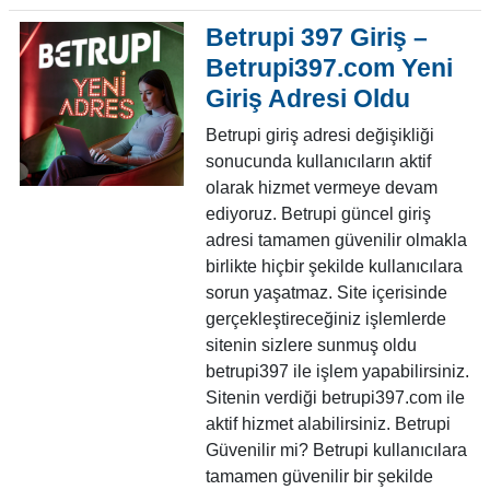
Betrupi 397 Giriş –
Betrupi397.com Yeni
Giriş Adresi Oldu
Betrupi giriş adresi değişikliği
sonucunda kullanıcıların aktif
olarak hizmet vermeye devam
ediyoruz. Betrupi güncel giriş
adresi tamamen güvenilir olmakla
birlikte hiçbir şekilde kullanıcılara
sorun yaşatmaz. Site içerisinde
gerçekleştireceğiniz işlemlerde
sitenin sizlere sunmuş oldu
betrupi397 ile işlem yapabilirsiniz.
Sitenin verdiği betrupi397.com ile
aktif hizmet alabilirsiniz. Betrupi
Güvenilir mi? Betrupi kullanıcılara
tamamen güvenilir bir şekilde