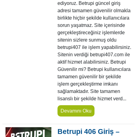
ediyoruz. Betrupi güncel giriş
adresi tamamen güvenilir olmakla
birlikte hiçbir şekilde kullanıcılara
sorun yaşatmaz. Site içerisinde
gerçekleştireceğiniz işlemlerde
sitenin sizlere sunmuş oldu
betrupi407 ile işlem yapabilirsiniz.
Sitenin verdiği betrupi407.com ile
aktif hizmet alabilirsiniz. Betrupi
Güvenilir mi? Betrupi kullanıcılara
tamamen güvenilir bir şekilde
işlem gerçekleştirme imkanı
sağlamaktadır. Site tamamen
lisanslı bir şekilde hizmet verd...
Devamını Oku
Betrupi 406 Giriş –