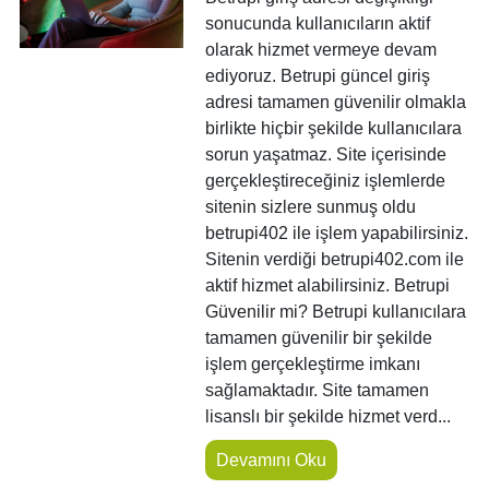
sonucunda kullanıcıların aktif
olarak hizmet vermeye devam
ediyoruz. Betrupi güncel giriş
adresi tamamen güvenilir olmakla
birlikte hiçbir şekilde kullanıcılara
sorun yaşatmaz. Site içerisinde
gerçekleştireceğiniz işlemlerde
sitenin sizlere sunmuş oldu
betrupi402 ile işlem yapabilirsiniz.
Sitenin verdiği betrupi402.com ile
aktif hizmet alabilirsiniz. Betrupi
Güvenilir mi? Betrupi kullanıcılara
tamamen güvenilir bir şekilde
işlem gerçekleştirme imkanı
sağlamaktadır. Site tamamen
lisanslı bir şekilde hizmet verd...
Devamını Oku