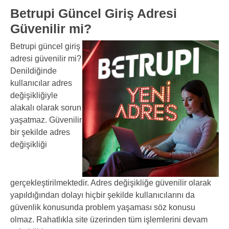
Betrupi Güncel Giriş Adresi
Güvenilir mi?
Betrupi güncel giriş
adresi güvenilir mi?
Denildiğinde
kullanıcılar adres
değişikliğiyle
alakalı olarak sorun
yaşatmaz. Güvenilir
bir şekilde adres
değişikliği
gerçekleştirilmektedir. Adres değişikliğe güvenilir olarak
yapıldığından dolayı hiçbir şekilde kullanıcılarını da
güvenlik konusunda problem yaşaması söz konusu
olmaz. Rahatlıkla site üzerinden tüm işlemlerini devam