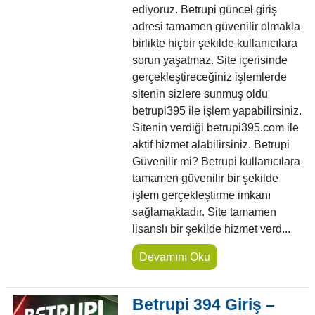
ediyoruz. Betrupi güncel giriş
adresi tamamen güvenilir olmakla
birlikte hiçbir şekilde kullanıcılara
sorun yaşatmaz. Site içerisinde
gerçekleştireceğiniz işlemlerde
sitenin sizlere sunmuş oldu
betrupi395 ile işlem yapabilirsiniz.
Sitenin verdiği betrupi395.com ile
aktif hizmet alabilirsiniz. Betrupi
Güvenilir mi? Betrupi kullanıcılara
tamamen güvenilir bir şekilde
işlem gerçekleştirme imkanı
sağlamaktadır. Site tamamen
lisanslı bir şekilde hizmet verd...
Devamını Oku
Betrupi 394 Giriş –