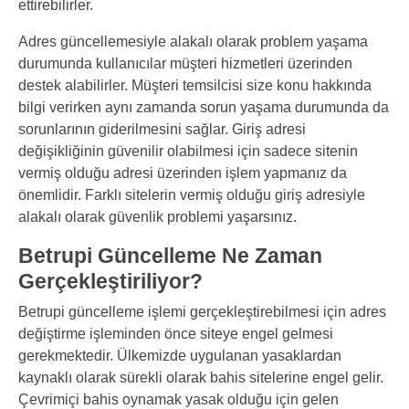
ettirebilirler.
Adres güncellemesiyle alakalı olarak problem yaşama
durumunda kullanıcılar müşteri hizmetleri üzerinden
destek alabilirler. Müşteri temsilcisi size konu hakkında
bilgi verirken aynı zamanda sorun yaşama durumunda da
sorunlarının giderilmesini sağlar. Giriş adresi
değişikliğinin güvenilir olabilmesi için sadece sitenin
vermiş olduğu adresi üzerinden işlem yapmanız da
önemlidir. Farklı sitelerin vermiş olduğu giriş adresiyle
alakalı olarak güvenlik problemi yaşarsınız.
Betrupi Güncelleme Ne Zaman
Gerçekleştiriliyor?
Betrupi güncelleme işlemi gerçekleştirebilmesi için adres
değiştirme işleminden önce siteye engel gelmesi
gerekmektedir. Ülkemizde uygulanan yasaklardan
kaynaklı olarak sürekli olarak bahis sitelerine engel gelir.
Çevrimiçi bahis oynamak yasak olduğu için gelen