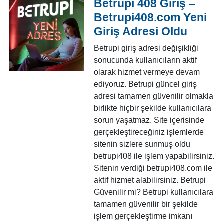
Betrupi 408 Giriş –
Betrupi408.com Yeni
Giriş Adresi Oldu
Betrupi giriş adresi değişikliği
sonucunda kullanıcıların aktif
olarak hizmet vermeye devam
ediyoruz. Betrupi güncel giriş
adresi tamamen güvenilir olmakla
birlikte hiçbir şekilde kullanıcılara
sorun yaşatmaz. Site içerisinde
gerçekleştireceğiniz işlemlerde
sitenin sizlere sunmuş oldu
betrupi408 ile işlem yapabilirsiniz.
Sitenin verdiği betrupi408.com ile
aktif hizmet alabilirsiniz. Betrupi
Güvenilir mi? Betrupi kullanıcılara
tamamen güvenilir bir şekilde
işlem gerçekleştirme imkanı