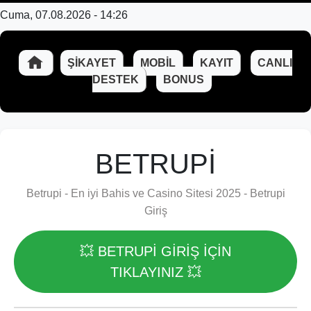
Cuma, 07.08.2026 - 14:26
ŞIKAYET
MOBIL
KAYIT
CANLI
DESTEK
BONUS
BETRUPI
Betrupi - En iyi Bahis ve Casino Sitesi 2025 - Betrupi
Giriş
💥 BETRUPI GİRİŞ İÇİN
TIKLAYINIZ 💥